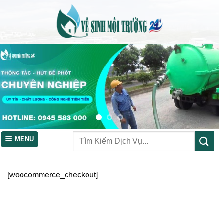
Skip
to
content
MENU
[woocommerce_checkout]