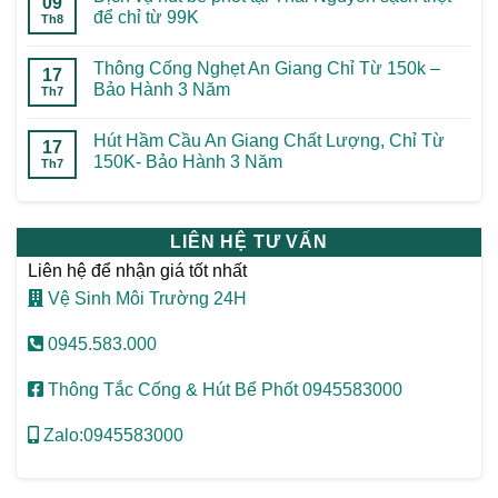
09
để chỉ từ 99K
Th8
Thông Cống Nghẹt An Giang Chỉ Từ 150k –
17
Bảo Hành 3 Năm
Th7
Hút Hầm Cầu An Giang Chất Lượng, Chỉ Từ
17
150K- Bảo Hành 3 Năm
Th7
LIÊN HỆ TƯ VẤN
Liên hệ để nhận giá tốt nhất
Vệ Sinh Môi Trường 24H
0945.583.000
Thông Tắc Cống & Hút Bể Phốt 0945583000
Zalo:0945583000