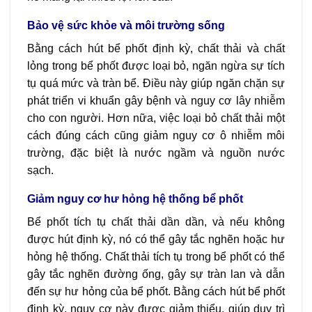
Bảo vệ sức khỏe và môi trường sống
Bằng cách hút bể phốt định kỳ, chất thải và chất
lỏng trong bể phốt được loại bỏ, ngăn ngừa sự tích
tụ quá mức và tràn bể. Điều này giúp ngăn chặn sự
phát triển vi khuẩn gây bệnh và nguy cơ lây nhiễm
cho con người. Hơn nữa, việc loại bỏ chất thải một
cách đúng cách cũng giảm nguy cơ ô nhiễm môi
trường, đặc biệt là nước ngầm và nguồn nước
sạch.
Giảm nguy cơ hư hỏng hệ thống bể phốt
Bể phốt tích tụ chất thải dần dần, và nếu không
được hút định kỳ, nó có thể gây tắc nghẽn hoặc hư
hỏng hệ thống. Chất thải tích tụ trong bể phốt có thể
gây tắc nghẽn đường ống, gây sự tràn lan và dẫn
đến sự hư hỏng của bể phốt. Bằng cách hút bể phốt
định kỳ, nguy cơ này được giảm thiểu, giúp duy trì