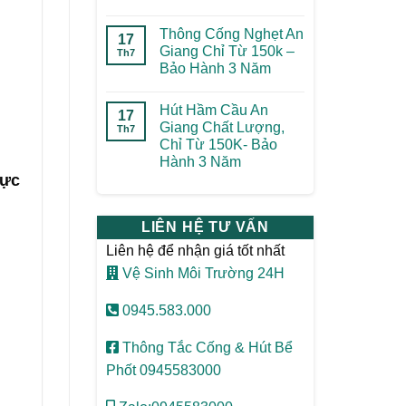
Thông Cống Nghẹt An
17
Giang Chỉ Từ 150k –
Th7
Bảo Hành 3 Năm
Hút Hầm Cầu An
17
Giang Chất Lượng,
Th7
Chỉ Từ 150K- Bảo
Hành 3 Năm
vực
LIÊN HỆ TƯ VẤN
Liên hệ để nhận giá tốt nhất
Vệ Sinh Môi Trường 24H
0945.583.000
Thông Tắc Cống & Hút Bể
Phốt 0945583000