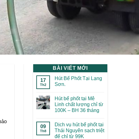
BÀI VIẾT MỚI
Hút Bể Phốt Tại Lạng
17
Sơn.
Th2
Hút bể phốt tại Mê
Linh chất lượng chỉ từ
100K – BH 36 tháng
bảo
Dịch vụ hút bể phốt tại
09
Thái Nguyên sạch triệt
Th8
để chỉ từ 99K