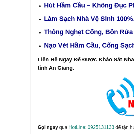
Hút Hầm Cầu – Không Đục P
Làm Sạch Nhà Vệ Sinh
100%
Thông Nghẹt Cống, Bồn Rửa 
Nạo Vét Hầm Cầu, Cống Sạch 
Liên Hệ Ngay Để Được Khảo Sát Nhan
tỉnh An Giang.
Gọi ngay
qua
HotLine: 0925131133
để tận h