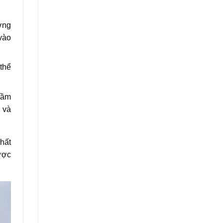
ơng
vào
 thể
hầm
 và
chất
ược