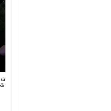
, sử
 vẫn