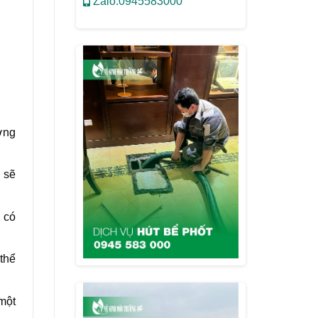
Zalo:0945583000
ợng
 sẽ
y có
 thể
một