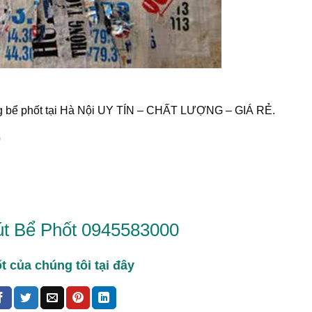
ông bể phốt tại Hà Nội UY TÍN – CHẤT LƯỢNG – GIÁ RẺ.
0
t Bể Phốt 0945583000
 của chúng tôi tại đây