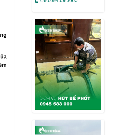
Zalo:0945583000
àng
của
hém