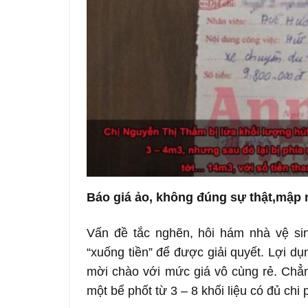
Báo giá ảo, không đúng sự thật,mậ
Vấn đề tắc nghẽn, hôi hám nhà vệ si
“xuống tiền” để được giải quyết. Lợi dụ
mời chào với mức giá vô cùng rẻ. Chẳn
một bể phốt từ 3 – 8 khối liệu có đủ chi