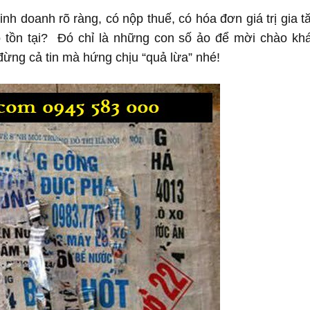
nh doanh rõ ràng, có nộp thuế, có hóa đơn giá trị gia t
ó tồn tại? Đó chỉ là những con số ảo để mời chào kh
đừng cả tin mà hứng chịu “quả lừa” nhé!