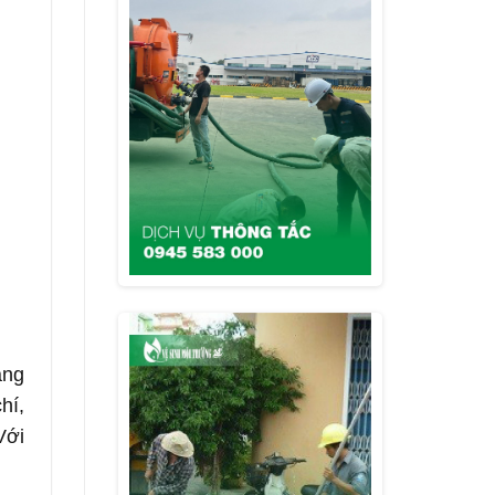
àng
hí,
Với