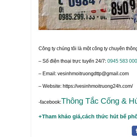
Công ty chúng tôi là một công ty chuyên th
– Số điện thoại trực tuyến 24/7:
0945 583 00
– Email: vesinhmoitruongdttp@gmail.com
– Website: https://vesinhmoitruong24h.com/
Thông Tắc Cống & Hú
-facebook:
+Tham khảo giá,cách thức hút bể phốt