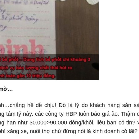
p mờ…
nh…chẳng hề dễ chịu! Đó là lý do khách hàng sẵn s
ng tâm lý này, các công ty HBP luôn báo giá ảo. Thậm c
g hạn như 30.000>90.000 đồng/khối, liệu bạn có tin? 
 phí xăng xe, nuôi thợ chứ đừng nói là kinh doanh có lãi?