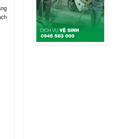
ăng
ách