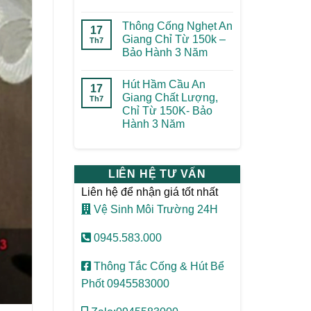
Thông Cống Nghẹt An
17
Giang Chỉ Từ 150k –
Th7
Bảo Hành 3 Năm
Hút Hầm Cầu An
17
Giang Chất Lượng,
Th7
Chỉ Từ 150K- Bảo
Hành 3 Năm
LIÊN HỆ TƯ VẤN
Liên hệ để nhận giá tốt nhất
Vệ Sinh Môi Trường 24H
0945.583.000
Thông Tắc Cống & Hút Bể
Phốt 0945583000