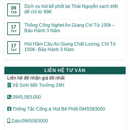
Dịch vụ hút bể phốt tại Thái Nguyên sạch triệt
09
để chỉ từ 99K
Th8
Thông Cống Nghẹt An Giang Chỉ Từ 150k –
17
Bảo Hành 3 Năm
Th7
Hút Hầm Cầu An Giang Chất Lượng, Chỉ Từ
17
150K- Bảo Hành 3 Năm
Th7
LIÊN HỆ TƯ VẤN
Liên hệ để nhận giá tốt nhất
Vệ Sinh Môi Trường 24H
0945.583.000
Thông Tắc Cống & Hút Bể Phốt 0945583000
Zalo:0945583000