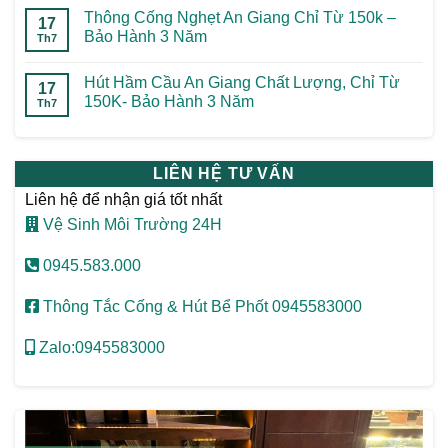
Thông Cống Nghẹt An Giang Chỉ Từ 150k –
17
Bảo Hành 3 Năm
Th7
Hút Hầm Cầu An Giang Chất Lượng, Chỉ Từ
17
150K- Bảo Hành 3 Năm
Th7
LIÊN HỆ TƯ VẤN
Liên hệ để nhận giá tốt nhất
Vệ Sinh Môi Trường 24H
0945.583.000
Thông Tắc Cống & Hút Bể Phốt 0945583000
Zalo:0945583000