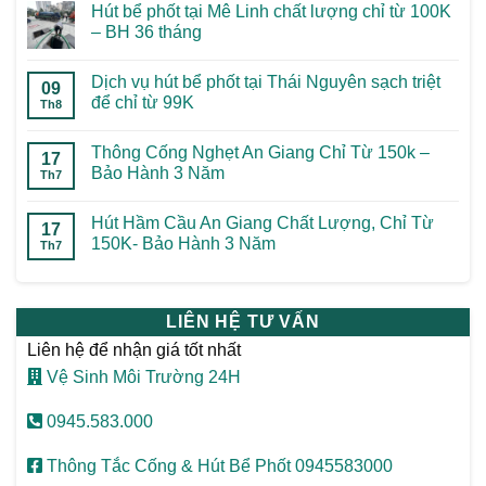
Hút bể phốt tại Mê Linh chất lượng chỉ từ 100K
– BH 36 tháng
Dịch vụ hút bể phốt tại Thái Nguyên sạch triệt
09
để chỉ từ 99K
Th8
Thông Cống Nghẹt An Giang Chỉ Từ 150k –
17
Bảo Hành 3 Năm
Th7
Hút Hầm Cầu An Giang Chất Lượng, Chỉ Từ
17
150K- Bảo Hành 3 Năm
Th7
LIÊN HỆ TƯ VẤN
Liên hệ để nhận giá tốt nhất
Vệ Sinh Môi Trường 24H
0945.583.000
Thông Tắc Cống & Hút Bể Phốt 0945583000