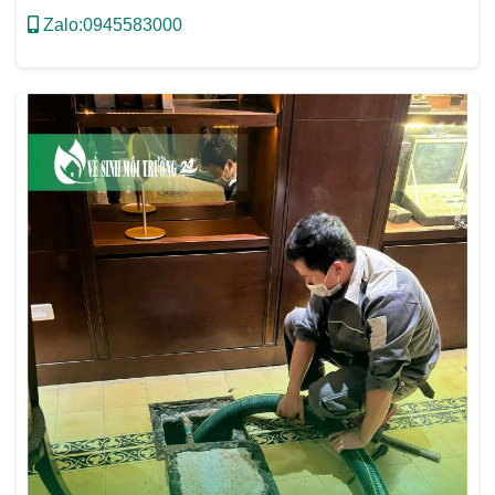
Zalo:0945583000