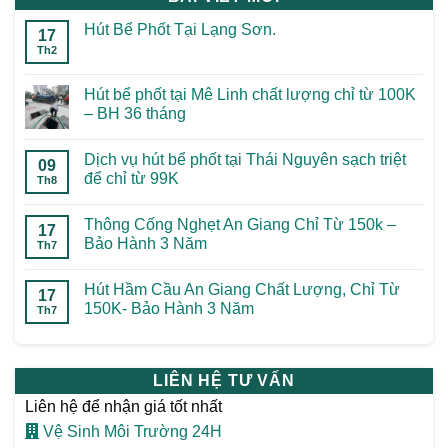
Hút Bể Phốt Tại Lạng Sơn.
17
Th2
Hút bể phốt tại Mê Linh chất lượng chỉ từ 100K
– BH 36 tháng
Dịch vụ hút bể phốt tại Thái Nguyên sạch triệt
09
để chỉ từ 99K
Th8
Thông Cống Nghẹt An Giang Chỉ Từ 150k –
17
Bảo Hành 3 Năm
Th7
Hút Hầm Cầu An Giang Chất Lượng, Chỉ Từ
17
150K- Bảo Hành 3 Năm
Th7
LIÊN HỆ TƯ VẤN
Liên hệ để nhận giá tốt nhất
Vệ Sinh Môi Trường 24H