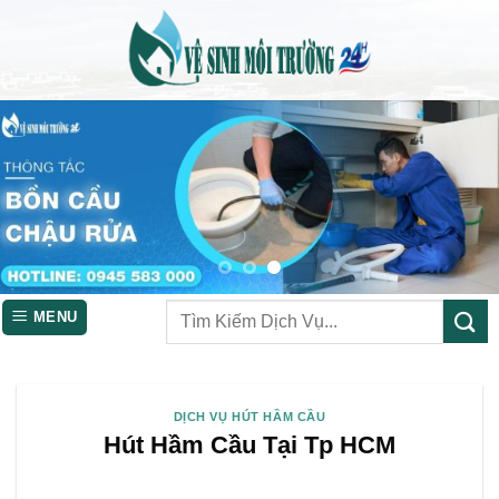
Skip
to
content
MENU
DỊCH VỤ HÚT HẦM CẦU
Hút Hầm Cầu Tại Tp HCM