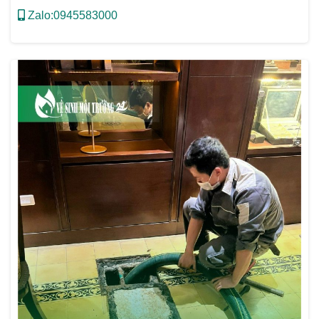
Zalo:0945583000