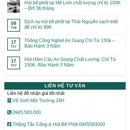
Hút bể phốt tại Mê Linh chất lượng chỉ từ 100K
– BH 36 tháng
Dịch vụ hút bể phốt tại Thái Nguyên sạch triệt
09
để chỉ từ 99K
Th8
Thông Cống Nghẹt An Giang Chỉ Từ 150k –
17
Bảo Hành 3 Năm
Th7
Hút Hầm Cầu An Giang Chất Lượng, Chỉ Từ
17
150K- Bảo Hành 3 Năm
Th7
LIÊN HỆ TƯ VẤN
Liên hệ để nhận giá tốt nhất
Vệ Sinh Môi Trường 24H
0945.583.000
Thông Tắc Cống & Hút Bể Phốt 0945583000