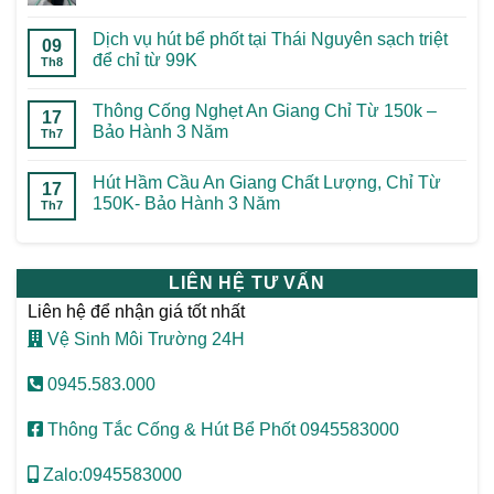
Dịch vụ hút bể phốt tại Thái Nguyên sạch triệt
09
để chỉ từ 99K
Th8
Thông Cống Nghẹt An Giang Chỉ Từ 150k –
17
Bảo Hành 3 Năm
Th7
Hút Hầm Cầu An Giang Chất Lượng, Chỉ Từ
17
150K- Bảo Hành 3 Năm
Th7
LIÊN HỆ TƯ VẤN
Liên hệ để nhận giá tốt nhất
Vệ Sinh Môi Trường 24H
0945.583.000
Thông Tắc Cống & Hút Bể Phốt 0945583000
Zalo:0945583000