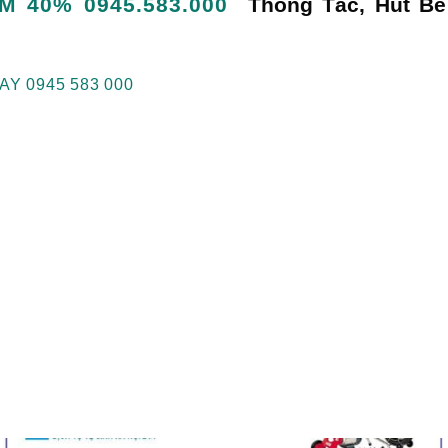
ẢM 40%
0945.583.000
Thông Tắc, Hút Bể
AY 0945 583 000