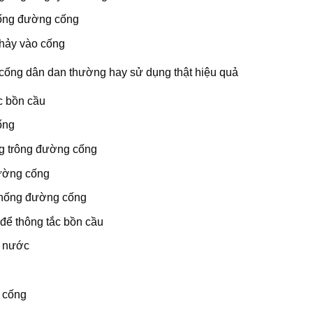
hống đường cống
chảy vào cống
cống dân dan thường hay sử dụng thật hiệu quả
c bồn cầu
ống
ng trông đường cống
đường cống
hống đường cống
để thông tắc bồn cầu
t nước
 cống