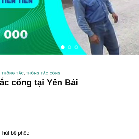
Ụ THÔNG TẮC
,
THÔNG TẮC CỐNG
ắc cống tại Yên Bái
 hút bể phốt: