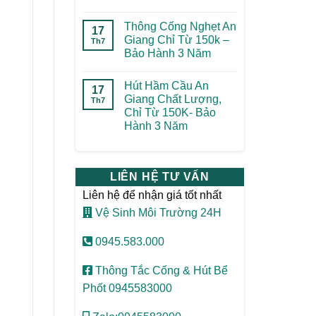
Thông Cống Nghẹt An
17
Giang Chỉ Từ 150k –
Th7
Bảo Hành 3 Năm
Hút Hầm Cầu An
17
Giang Chất Lượng,
Th7
Chỉ Từ 150K- Bảo
Hành 3 Năm
LIÊN HỆ TƯ VẤN
Liên hệ để nhận giá tốt nhất
Vệ Sinh Môi Trường 24H
0945.583.000
Thông Tắc Cống & Hút Bể
Phốt 0945583000