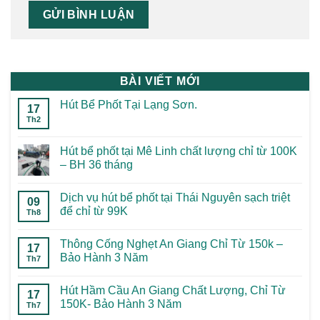
BÀI VIẾT MỚI
Hút Bể Phốt Tại Lạng Sơn.
17
Th2
Hút bể phốt tại Mê Linh chất lượng chỉ từ 100K
– BH 36 tháng
Dịch vụ hút bể phốt tại Thái Nguyên sạch triệt
09
để chỉ từ 99K
Th8
Thông Cống Nghẹt An Giang Chỉ Từ 150k –
17
Bảo Hành 3 Năm
Th7
Hút Hầm Cầu An Giang Chất Lượng, Chỉ Từ
17
150K- Bảo Hành 3 Năm
Th7