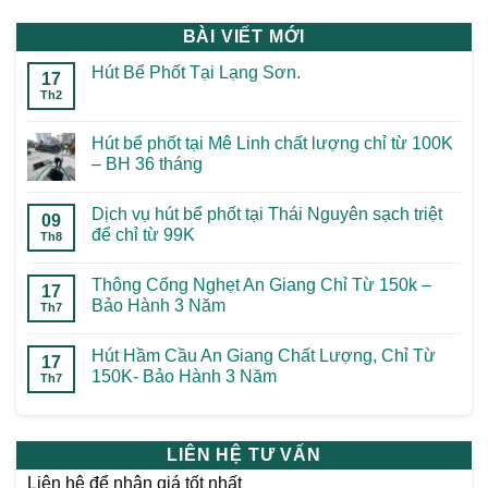
BÀI VIẾT MỚI
Hút Bể Phốt Tại Lạng Sơn.
17
Th2
Hút bể phốt tại Mê Linh chất lượng chỉ từ 100K
– BH 36 tháng
Dịch vụ hút bể phốt tại Thái Nguyên sạch triệt
09
để chỉ từ 99K
Th8
Thông Cống Nghẹt An Giang Chỉ Từ 150k –
17
Bảo Hành 3 Năm
Th7
Hút Hầm Cầu An Giang Chất Lượng, Chỉ Từ
17
150K- Bảo Hành 3 Năm
Th7
LIÊN HỆ TƯ VẤN
Liên hệ để nhận giá tốt nhất