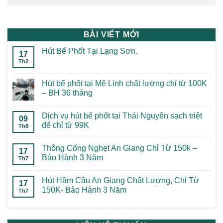
BÀI VIẾT MỚI
Hút Bể Phốt Tại Lạng Sơn.
17
Th2
Hút bể phốt tại Mê Linh chất lượng chỉ từ 100K
– BH 36 tháng
Dịch vụ hút bể phốt tại Thái Nguyên sạch triệt
09
để chỉ từ 99K
Th8
Thông Cống Nghẹt An Giang Chỉ Từ 150k –
17
Bảo Hành 3 Năm
Th7
Hút Hầm Cầu An Giang Chất Lượng, Chỉ Từ
17
150K- Bảo Hành 3 Năm
Th7